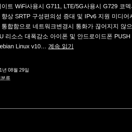
이트 WiFi사용시 G711, LTE/5G사용시 G729 
향상 SRTP 구성편의성 증대 및 IPv6 지원 미디
 통합함으로 네트워크변경시 통화가 끊어지지 않으
PU 리소스 대폭감소 아이폰 및 안드로이드폰 PUSH
3CX
bian Linux v10…
계속 읽기
V18
Information
21년 08월 29일
미분류