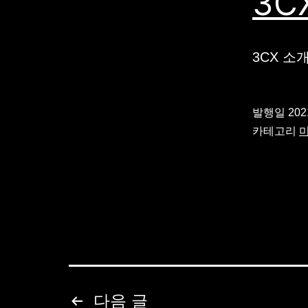
3C
3CX 소
발행일
20
카테고리
글
다음
글