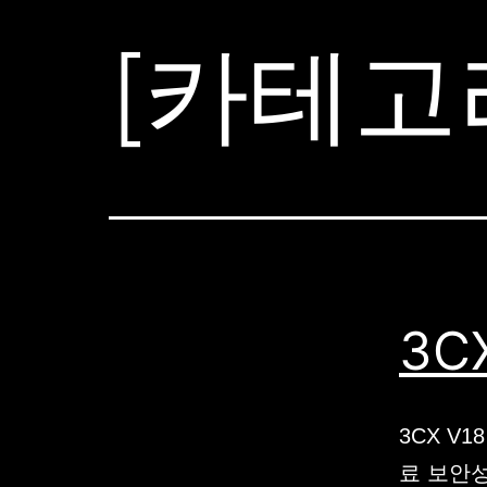
[카테고
3CX
3CX V
료 보안