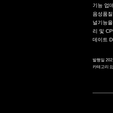
기능 업데
음성품질 
널기능을
리 및 C
데이트 De
발행일
20
카테고리