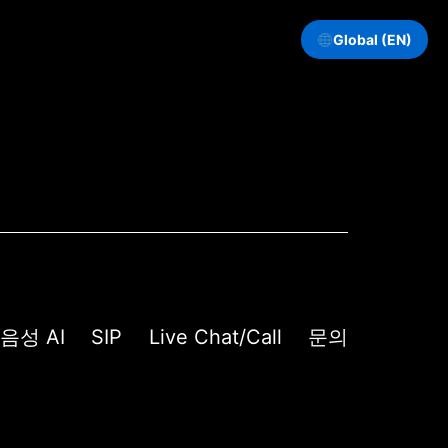
Global (EN)
음성 AI
SIP
Live Chat/Call
문의