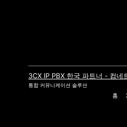
콘
텐
츠
로
바
로
가
기
3CX IP PBX 한국 파트너 - 
통합 커뮤니케이션 솔루션
홈